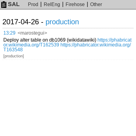
SAL
Prod
RelEng
Firehose
Other
2017-04-26 -
production
13:29
<marostegui>
Deploy alter table on db1069 (wikidatawiki)
https://phabricat
or.wikimedia.org/T162539 https://phabricator.wikimedia.org/
T163548
[production]