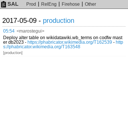
SAL
Prod
RelEng
Firehose
Other
2017-05-09 -
production
05:54
<marostegui>
Deploy alter table on wikidatawiki.wb_terms on codfw mast
er db2023 -
https://phabricator.wikimedia.org/T162539
-
http
s://phabricator.wikimedia.org/T163548
[production]